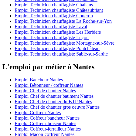
Emploi Technicien chauffagiste Challans
Emploi Technicien chauffagiste Châteaubriant
Emploi Technicien chauffagiste Couëron
Emploi Technicien chauffagiste La Roche-sur-Yon
Emploi Technicien chauffagiste Laval
Emploi Technicien chauffagiste Les Herbiers
Emploi Technicien chauffagiste Luçon
Emploi Technicien chauffagiste Mortagne-sur-Sèvre
Emploi Technicien chauffagiste Pontchâteau
Emploi Technicien chauffagiste Sablé-sur-Sarthe
L'emploi par métier à Nantes
Emploi Bancheur Nantes
Emploi Bétonneur / coffreur Nantes
Emploi Chef de chantier Nantes
Emploi Chef de chantier batiment Nantes
Emploi Chef de chantier du BTP Nantes
Emploi Chef de chantier gros oeuvre Nantes
Emploi Coffreur Nantes
Emploi Coffreur bancheur Nantes
Emploi Coffreur-boiseur Nantes
Emploi Coffreur-ferrailleur Nantes
Emploi Maçon-coffreur Nantes