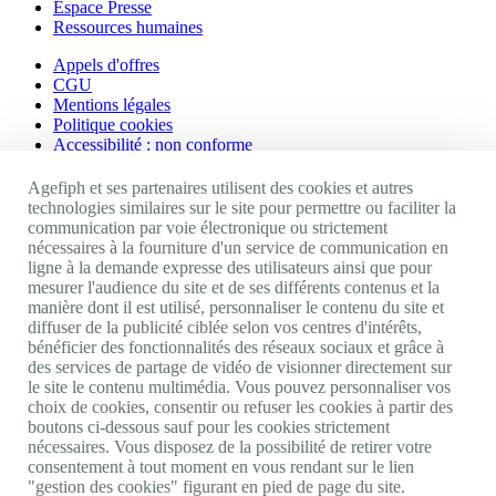
Espace Presse
Ressources humaines
Appels d'offres
CGU
Mentions légales
Politique cookies
Accessibilité : non conforme
Nos autres sites
Agefiph et ses partenaires utilisent des cookies et autres
technologies similaires sur le site pour permettre ou faciliter la
communication par voie électronique ou strictement
Site portail Agefiph
nécessaires à la fourniture d'un service de communication en
Activateur de progrès
ligne à la demande expresse des utilisateurs ainsi que pour
Handinnov
mesurer l'audience du site et de ses différents contenus et la
Innovation et recherche
manière dont il est utilisé, personnaliser le contenu du site et
Université du RRH
diffuser de la publicité ciblée selon vos centres d'intérêts,
Service AppuiPro
bénéficier des fonctionnalités des réseaux sociaux et grâce à
des services de partage de vidéo de visionner directement sur
Nous suivre
le site le contenu multimédia. Vous pouvez personnaliser vos
choix de cookies, consentir ou refuser les cookies à partir des
boutons ci-dessous sauf pour les cookies strictement
Youtube
nécessaires. Vous disposez de la possibilité de retirer votre
Linkedin
consentement à tout moment en vous rendant sur le lien
Facebook
"gestion des cookies" figurant en pied de page du site.
Twitter