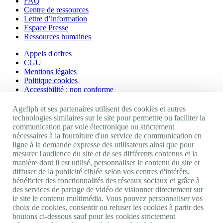
FAQ
Centre de ressources
Lettre d’information
Espace Presse
Ressources humaines
Appels d'offres
CGU
Mentions légales
Politique cookies
Accessibilité : non conforme
Nos autres sites
Agefiph et ses partenaires utilisent des cookies et autres
technologies similaires sur le site pour permettre ou faciliter la
communication par voie électronique ou strictement
Site portail Agefiph
nécessaires à la fourniture d'un service de communication en
Activateur de progrès
ligne à la demande expresse des utilisateurs ainsi que pour
Handinnov
mesurer l'audience du site et de ses différents contenus et la
Innovation et recherche
manière dont il est utilisé, personnaliser le contenu du site et
Université du RRH
diffuser de la publicité ciblée selon vos centres d'intérêts,
Service AppuiPro
bénéficier des fonctionnalités des réseaux sociaux et grâce à
des services de partage de vidéo de visionner directement sur
Nous suivre
le site le contenu multimédia. Vous pouvez personnaliser vos
choix de cookies, consentir ou refuser les cookies à partir des
boutons ci-dessous sauf pour les cookies strictement
Youtube