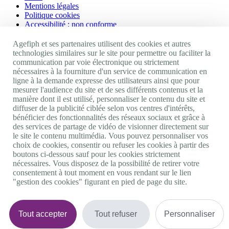
Mentions légales
Politique cookies
Accessibilité : non conforme
Nos autres sites
Agefiph et ses partenaires utilisent des cookies et autres
technologies similaires sur le site pour permettre ou faciliter la
communication par voie électronique ou strictement
Site portail Agefiph
nécessaires à la fourniture d'un service de communication en
Activateur de progrès
ligne à la demande expresse des utilisateurs ainsi que pour
Handinnov
mesurer l'audience du site et de ses différents contenus et la
Innovation et recherche
manière dont il est utilisé, personnaliser le contenu du site et
Université du RRH
diffuser de la publicité ciblée selon vos centres d'intérêts,
Service AppuiPro
bénéficier des fonctionnalités des réseaux sociaux et grâce à
des services de partage de vidéo de visionner directement sur
Nous suivre
le site le contenu multimédia. Vous pouvez personnaliser vos
choix de cookies, consentir ou refuser les cookies à partir des
boutons ci-dessous sauf pour les cookies strictement
Youtube
nécessaires. Vous disposez de la possibilité de retirer votre
Linkedin
consentement à tout moment en vous rendant sur le lien
Facebook
"gestion des cookies" figurant en pied de page du site.
Twitter
0 800 11 10 09
Services & appel gratuits
De 9h à 18h.
Tout accepter
Tout refuser
Personnaliser
Nous contacter
Plateforme de mise en contact LSF