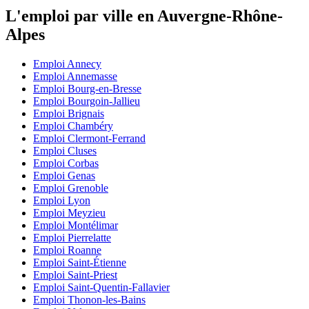
L'emploi par ville en Auvergne-Rhône-
Alpes
Emploi Annecy
Emploi Annemasse
Emploi Bourg-en-Bresse
Emploi Bourgoin-Jallieu
Emploi Brignais
Emploi Chambéry
Emploi Clermont-Ferrand
Emploi Cluses
Emploi Corbas
Emploi Genas
Emploi Grenoble
Emploi Lyon
Emploi Meyzieu
Emploi Montélimar
Emploi Pierrelatte
Emploi Roanne
Emploi Saint-Étienne
Emploi Saint-Priest
Emploi Saint-Quentin-Fallavier
Emploi Thonon-les-Bains