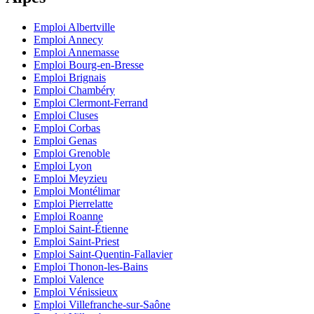
Emploi Albertville
Emploi Annecy
Emploi Annemasse
Emploi Bourg-en-Bresse
Emploi Brignais
Emploi Chambéry
Emploi Clermont-Ferrand
Emploi Cluses
Emploi Corbas
Emploi Genas
Emploi Grenoble
Emploi Lyon
Emploi Meyzieu
Emploi Montélimar
Emploi Pierrelatte
Emploi Roanne
Emploi Saint-Étienne
Emploi Saint-Priest
Emploi Saint-Quentin-Fallavier
Emploi Thonon-les-Bains
Emploi Valence
Emploi Vénissieux
Emploi Villefranche-sur-Saône