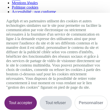
Mentions légales
Politique cookies
Accessibilité : non conforme
Nos autres sites
Agefiph et ses partenaires utilisent des cookies et autres
technologies similaires sur le site pour permettre ou faciliter la
communication par voie électronique ou strictement
Site portail Agefiph
nécessaires à la fourniture d'un service de communication en
Activateur de progrès
ligne à la demande expresse des utilisateurs ainsi que pour
Handinnov
mesurer l'audience du site et de ses différents contenus et la
Innovation et recherche
manière dont il est utilisé, personnaliser le contenu du site et
Université du RRH
diffuser de la publicité ciblée selon vos centres d'intérêts,
Service AppuiPro
bénéficier des fonctionnalités des réseaux sociaux et grâce à
des services de partage de vidéo de visionner directement sur
Nous suivre
le site le contenu multimédia. Vous pouvez personnaliser vos
choix de cookies, consentir ou refuser les cookies à partir des
boutons ci-dessous sauf pour les cookies strictement
Youtube
nécessaires. Vous disposez de la possibilité de retirer votre
Linkedin
consentement à tout moment en vous rendant sur le lien
Facebook
"gestion des cookies" figurant en pied de page du site.
Twitter
0 800 11 10 09
Services & appel gratuits
De 9h à 18h.
Tout accepter
Tout refuser
Personnaliser
Nous contacter
Plateforme de mise en contact LSF