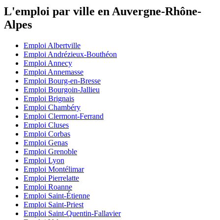
L'emploi par ville en Auvergne-Rhône-
Alpes
Emploi Albertville
Emploi Andrézieux-Bouthéon
Emploi Annecy
Emploi Annemasse
Emploi Bourg-en-Bresse
Emploi Bourgoin-Jallieu
Emploi Brignais
Emploi Chambéry
Emploi Clermont-Ferrand
Emploi Cluses
Emploi Corbas
Emploi Genas
Emploi Grenoble
Emploi Lyon
Emploi Montélimar
Emploi Pierrelatte
Emploi Roanne
Emploi Saint-Étienne
Emploi Saint-Priest
Emploi Saint-Quentin-Fallavier