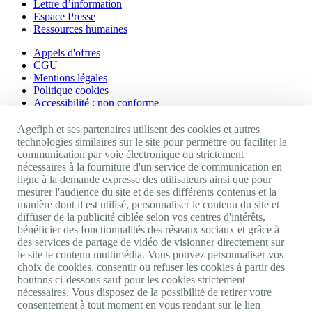
Lettre d’information
Espace Presse
Ressources humaines
Appels d'offres
CGU
Mentions légales
Politique cookies
Accessibilité : non conforme
Nos autres sites
Agefiph et ses partenaires utilisent des cookies et autres
technologies similaires sur le site pour permettre ou faciliter la
communication par voie électronique ou strictement
Site portail Agefiph
nécessaires à la fourniture d'un service de communication en
Activateur de progrès
ligne à la demande expresse des utilisateurs ainsi que pour
Handinnov
mesurer l'audience du site et de ses différents contenus et la
Innovation et recherche
manière dont il est utilisé, personnaliser le contenu du site et
Université du RRH
diffuser de la publicité ciblée selon vos centres d'intérêts,
Service AppuiPro
bénéficier des fonctionnalités des réseaux sociaux et grâce à
des services de partage de vidéo de visionner directement sur
Nous suivre
le site le contenu multimédia. Vous pouvez personnaliser vos
choix de cookies, consentir ou refuser les cookies à partir des
boutons ci-dessous sauf pour les cookies strictement
Youtube
nécessaires. Vous disposez de la possibilité de retirer votre
Linkedin
consentement à tout moment en vous rendant sur le lien
Facebook