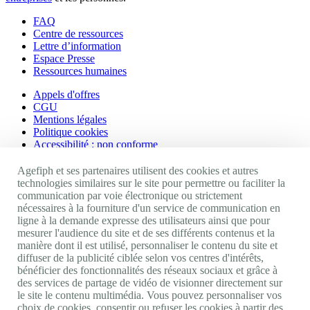
FAQ
Centre de ressources
Lettre d’information
Espace Presse
Ressources humaines
Appels d'offres
CGU
Mentions légales
Politique cookies
Accessibilité : non conforme
Nos autres sites
Agefiph et ses partenaires utilisent des cookies et autres
technologies similaires sur le site pour permettre ou faciliter la
communication par voie électronique ou strictement
Site portail Agefiph
nécessaires à la fourniture d'un service de communication en
Activateur de progrès
ligne à la demande expresse des utilisateurs ainsi que pour
Handinnov
mesurer l'audience du site et de ses différents contenus et la
Innovation et recherche
manière dont il est utilisé, personnaliser le contenu du site et
Université du RRH
diffuser de la publicité ciblée selon vos centres d'intérêts,
Service AppuiPro
bénéficier des fonctionnalités des réseaux sociaux et grâce à
des services de partage de vidéo de visionner directement sur
Nous suivre
le site le contenu multimédia. Vous pouvez personnaliser vos
choix de cookies, consentir ou refuser les cookies à partir des