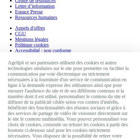
Centre de ressources
Lettre d’information
Espace Presse
Ressources humaines
Appels d'offres
CGU
Mentions légales
Politique cookies
Accessibilité : non conforme
Nos autres sites
Agefiph et ses partenaires utilisent des cookies et autres
technologies similaires sur le site pour permettre ou faciliter la
communication par voie électronique ou strictement
Site portail Agefiph
nécessaires à la fourniture d'un service de communication en
Activateur de progrès
ligne à la demande expresse des utilisateurs ainsi que pour
Handinnov
mesurer l'audience du site et de ses différents contenus et la
Innovation et recherche
manière dont il est utilisé, personnaliser le contenu du site et
Université du RRH
diffuser de la publicité ciblée selon vos centres d'intérêts,
Service AppuiPro
bénéficier des fonctionnalités des réseaux sociaux et grâce à
des services de partage de vidéo de visionner directement sur
Nous suivre
le site le contenu multimédia. Vous pouvez personnaliser vos
choix de cookies, consentir ou refuser les cookies à partir des
boutons ci-dessous sauf pour les cookies strictement
Youtube
nécessaires. Vous disposez de la possibilité de retirer votre
Linkedin