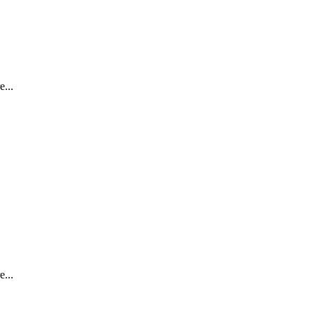
...
...