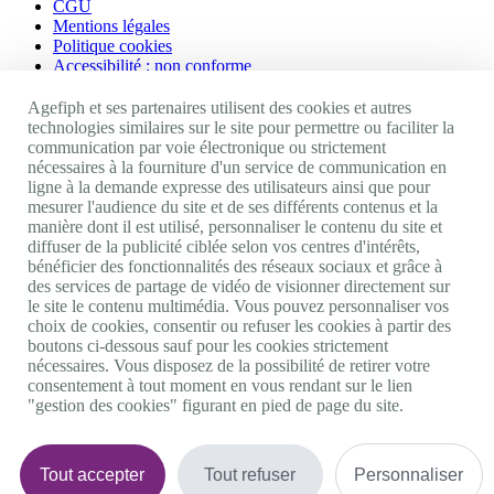
CGU
Mentions légales
Politique cookies
Accessibilité : non conforme
Nos autres sites
Agefiph et ses partenaires utilisent des cookies et autres
technologies similaires sur le site pour permettre ou faciliter la
communication par voie électronique ou strictement
Site portail Agefiph
nécessaires à la fourniture d'un service de communication en
Activateur de progrès
ligne à la demande expresse des utilisateurs ainsi que pour
Handinnov
mesurer l'audience du site et de ses différents contenus et la
Innovation et recherche
manière dont il est utilisé, personnaliser le contenu du site et
Université du RRH
diffuser de la publicité ciblée selon vos centres d'intérêts,
Service AppuiPro
bénéficier des fonctionnalités des réseaux sociaux et grâce à
des services de partage de vidéo de visionner directement sur
Nous suivre
le site le contenu multimédia. Vous pouvez personnaliser vos
choix de cookies, consentir ou refuser les cookies à partir des
boutons ci-dessous sauf pour les cookies strictement
Youtube
nécessaires. Vous disposez de la possibilité de retirer votre
Linkedin
consentement à tout moment en vous rendant sur le lien
Facebook
"gestion des cookies" figurant en pied de page du site.
Twitter
0 800 11 10 09
Services & appel gratuits
De 9h à 18h.
Tout accepter
Tout refuser
Personnaliser
Nous contacter