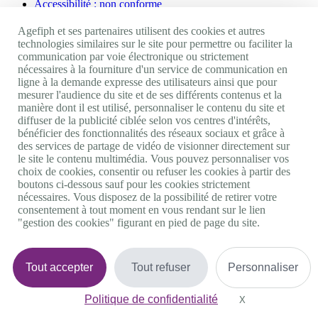
Accessibilité : non conforme
Nos autres sites
Agefiph et ses partenaires utilisent des cookies et autres
technologies similaires sur le site pour permettre ou faciliter la
communication par voie électronique ou strictement
Site portail Agefiph
nécessaires à la fourniture d'un service de communication en
Activateur de progrès
ligne à la demande expresse des utilisateurs ainsi que pour
Handinnov
mesurer l'audience du site et de ses différents contenus et la
Innovation et recherche
manière dont il est utilisé, personnaliser le contenu du site et
Université du RRH
diffuser de la publicité ciblée selon vos centres d'intérêts,
Service AppuiPro
bénéficier des fonctionnalités des réseaux sociaux et grâce à
des services de partage de vidéo de visionner directement sur
Nous suivre
le site le contenu multimédia. Vous pouvez personnaliser vos
choix de cookies, consentir ou refuser les cookies à partir des
boutons ci-dessous sauf pour les cookies strictement
Youtube
nécessaires. Vous disposez de la possibilité de retirer votre
Linkedin
consentement à tout moment en vous rendant sur le lien
Facebook
"gestion des cookies" figurant en pied de page du site.
Twitter
0 800 11 10 09
Services & appel gratuits
De 9h à 18h.
Tout accepter
Tout refuser
Personnaliser
Nous contacter
Plateforme de mise en contact LSF
Politique de confidentialité
Gestion des cookies
X
Masquer le bande