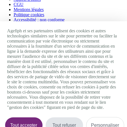
CGU
Mentions légales
Politique cookies
Accessibilité : non conforme
Nos autres sites
Agefiph et ses partenaires utilisent des cookies et autres
technologies similaires sur le site pour permettre ou faciliter la
communication par voie électronique ou strictement
Site portail Agefiph
nécessaires à la fourniture d'un service de communication en
Activateur de progrès
ligne à la demande expresse des utilisateurs ainsi que pour
Handinnov
mesurer l'audience du site et de ses différents contenus et la
Innovation et recherche
manière dont il est utilisé, personnaliser le contenu du site et
Université du RRH
diffuser de la publicité ciblée selon vos centres d'intérêts,
Service AppuiPro
bénéficier des fonctionnalités des réseaux sociaux et grâce à
des services de partage de vidéo de visionner directement sur
Nous suivre
le site le contenu multimédia. Vous pouvez personnaliser vos
choix de cookies, consentir ou refuser les cookies à partir des
boutons ci-dessous sauf pour les cookies strictement
Youtube
nécessaires. Vous disposez de la possibilité de retirer votre
Linkedin
consentement à tout moment en vous rendant sur le lien
Facebook
"gestion des cookies" figurant en pied de page du site.
Twitter
0 800 11 10 09
Services & appel gratuits
De 9h à 18h.
Tout accepter
Tout refuser
Personnaliser