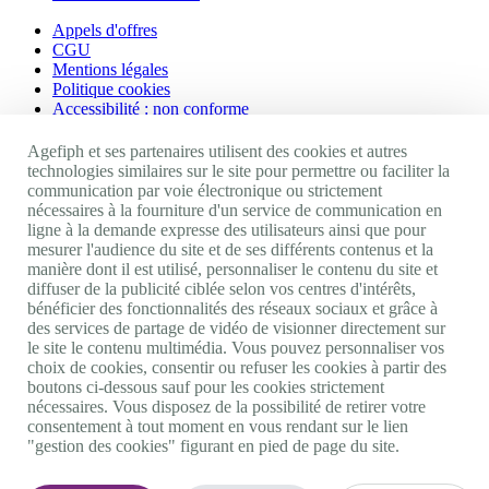
Appels d'offres
CGU
Mentions légales
Politique cookies
Accessibilité : non conforme
Nos autres sites
Agefiph et ses partenaires utilisent des cookies et autres
technologies similaires sur le site pour permettre ou faciliter la
communication par voie électronique ou strictement
Site portail Agefiph
nécessaires à la fourniture d'un service de communication en
Activateur de progrès
ligne à la demande expresse des utilisateurs ainsi que pour
Handinnov
mesurer l'audience du site et de ses différents contenus et la
Innovation et recherche
manière dont il est utilisé, personnaliser le contenu du site et
Université du RRH
diffuser de la publicité ciblée selon vos centres d'intérêts,
Service AppuiPro
bénéficier des fonctionnalités des réseaux sociaux et grâce à
des services de partage de vidéo de visionner directement sur
Nous suivre
le site le contenu multimédia. Vous pouvez personnaliser vos
choix de cookies, consentir ou refuser les cookies à partir des
boutons ci-dessous sauf pour les cookies strictement
Youtube
nécessaires. Vous disposez de la possibilité de retirer votre
Linkedin
consentement à tout moment en vous rendant sur le lien
Facebook
"gestion des cookies" figurant en pied de page du site.
Twitter
0 800 11 10 09
Services & appel gratuits
De 9h à 18h.