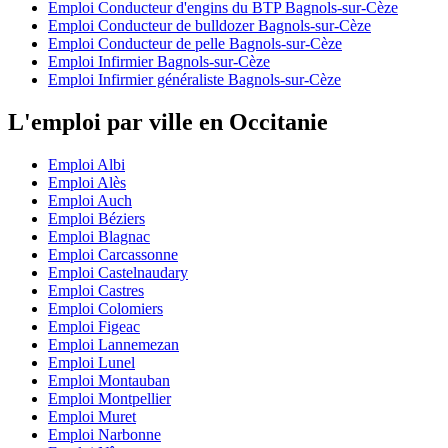
Emploi Conducteur d'engins du BTP Bagnols-sur-Cèze
Emploi Conducteur de bulldozer Bagnols-sur-Cèze
Emploi Conducteur de pelle Bagnols-sur-Cèze
Emploi Infirmier Bagnols-sur-Cèze
Emploi Infirmier généraliste Bagnols-sur-Cèze
L'emploi par ville en Occitanie
Emploi Albi
Emploi Alès
Emploi Auch
Emploi Béziers
Emploi Blagnac
Emploi Carcassonne
Emploi Castelnaudary
Emploi Castres
Emploi Colomiers
Emploi Figeac
Emploi Lannemezan
Emploi Lunel
Emploi Montauban
Emploi Montpellier
Emploi Muret
Emploi Narbonne