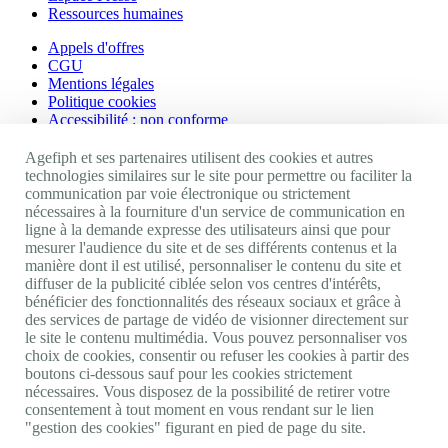
Ressources humaines
Appels d'offres
CGU
Mentions légales
Politique cookies
Accessibilité : non conforme
Nos autres sites
Agefiph et ses partenaires utilisent des cookies et autres
technologies similaires sur le site pour permettre ou faciliter la
communication par voie électronique ou strictement
Site portail Agefiph
nécessaires à la fourniture d'un service de communication en
Activateur de progrès
ligne à la demande expresse des utilisateurs ainsi que pour
Handinnov
mesurer l'audience du site et de ses différents contenus et la
Innovation et recherche
manière dont il est utilisé, personnaliser le contenu du site et
Université du RRH
diffuser de la publicité ciblée selon vos centres d'intérêts,
Service AppuiPro
bénéficier des fonctionnalités des réseaux sociaux et grâce à
des services de partage de vidéo de visionner directement sur
Nous suivre
le site le contenu multimédia. Vous pouvez personnaliser vos
choix de cookies, consentir ou refuser les cookies à partir des
boutons ci-dessous sauf pour les cookies strictement
Youtube
nécessaires. Vous disposez de la possibilité de retirer votre
Linkedin
consentement à tout moment en vous rendant sur le lien
Facebook
"gestion des cookies" figurant en pied de page du site.
Twitter