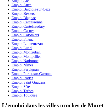
Emploi Alès
Emploi Auch
Emploi Bagnols-sur-Cèze
Emploi Béziers
Emploi Blagnac
Emploi Carcassonne
Emploi Castelnaudary
Emploi Castres
Emploi Colomiers
Emploi Figeac
Emploi Lannemezan
Emploi Lunel
Emploi Montauban
Emploi Montpellier
Emploi Narbonne
Emploi Nîmes
Emploi Perpignan
Emploi Portet-sur-Garonne
Emploi Rodez
Emploi Saint-Gaudens
Emploi Sète
Emploi Tarbes
Emploi Toulouse
L'emploi dans les villes proches de Muret