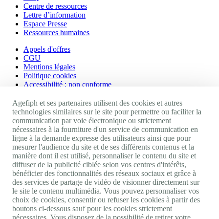
Centre de ressources
Lettre d’information
Espace Presse
Ressources humaines
Appels d'offres
CGU
Mentions légales
Politique cookies
Accessibilité : non conforme
Nos autres sites
Agefiph et ses partenaires utilisent des cookies et autres
technologies similaires sur le site pour permettre ou faciliter la
communication par voie électronique ou strictement
Site portail Agefiph
nécessaires à la fourniture d'un service de communication en
Activateur de progrès
ligne à la demande expresse des utilisateurs ainsi que pour
Handinnov
mesurer l'audience du site et de ses différents contenus et la
Innovation et recherche
manière dont il est utilisé, personnaliser le contenu du site et
Université du RRH
diffuser de la publicité ciblée selon vos centres d'intérêts,
Service AppuiPro
bénéficier des fonctionnalités des réseaux sociaux et grâce à
des services de partage de vidéo de visionner directement sur
Nous suivre
le site le contenu multimédia. Vous pouvez personnaliser vos
choix de cookies, consentir ou refuser les cookies à partir des
boutons ci-dessous sauf pour les cookies strictement
Youtube
nécessaires. Vous disposez de la possibilité de retirer votre