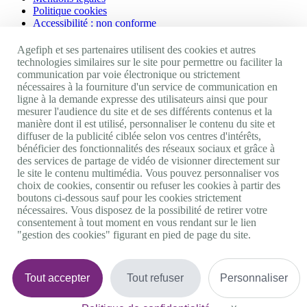
Politique cookies
Accessibilité : non conforme
Nos autres sites
Agefiph et ses partenaires utilisent des cookies et autres
technologies similaires sur le site pour permettre ou faciliter la
communication par voie électronique ou strictement
Site portail Agefiph
nécessaires à la fourniture d'un service de communication en
Activateur de progrès
ligne à la demande expresse des utilisateurs ainsi que pour
Handinnov
mesurer l'audience du site et de ses différents contenus et la
Innovation et recherche
manière dont il est utilisé, personnaliser le contenu du site et
Université du RRH
diffuser de la publicité ciblée selon vos centres d'intérêts,
Service AppuiPro
bénéficier des fonctionnalités des réseaux sociaux et grâce à
des services de partage de vidéo de visionner directement sur
Nous suivre
le site le contenu multimédia. Vous pouvez personnaliser vos
choix de cookies, consentir ou refuser les cookies à partir des
boutons ci-dessous sauf pour les cookies strictement
Youtube
nécessaires. Vous disposez de la possibilité de retirer votre
Linkedin
consentement à tout moment en vous rendant sur le lien
Facebook
"gestion des cookies" figurant en pied de page du site.
Twitter
0 800 11 10 09
Services & appel gratuits
De 9h à 18h.
Tout accepter
Tout refuser
Personnaliser
Nous contacter
Plateforme de mise en contact LSF