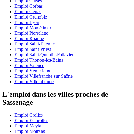
Emploi Cluses
Emploi Corbas
Emploi Genas
Emploi Grenoble
Emploi Lyon
Emploi Montélimar
Emploi Pierrelatte
Emploi Roanne
Emploi Saint-Étienne
Emploi Saint-Priest
Emploi Saint-Quentin-Fallavier
Emploi Thonon-les-Bains
Emploi Valence
Emploi Vénissieux
Emploi Villefranche-sur-Saône
Emploi Villeurbanne
L'emploi dans les villes proches de
Sassenage
Emploi Crolles
Emploi Échirolles
Emploi Meylan
Emploi Moirans