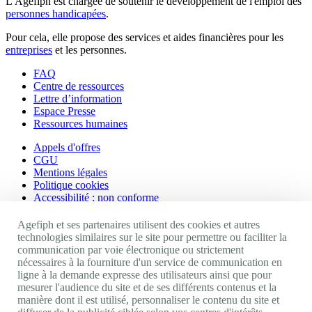
L'Agefiph est chargée de soutenir le développement de l'emploi des
personnes handicapées
.
Pour cela, elle propose des services et aides financières pour les
entreprises
et les personnes.
FAQ
Centre de ressources
Lettre d’information
Espace Presse
Ressources humaines
Appels d'offres
CGU
Mentions légales
Politique cookies
Accessibilité : non conforme
Nos autres sites
Agefiph et ses partenaires utilisent des cookies et autres
technologies similaires sur le site pour permettre ou faciliter la
communication par voie électronique ou strictement
Site portail Agefiph
nécessaires à la fourniture d'un service de communication en
Activateur de progrès
ligne à la demande expresse des utilisateurs ainsi que pour
Handinnov
mesurer l'audience du site et de ses différents contenus et la
Innovation et recherche
manière dont il est utilisé, personnaliser le contenu du site et
Université du RRH