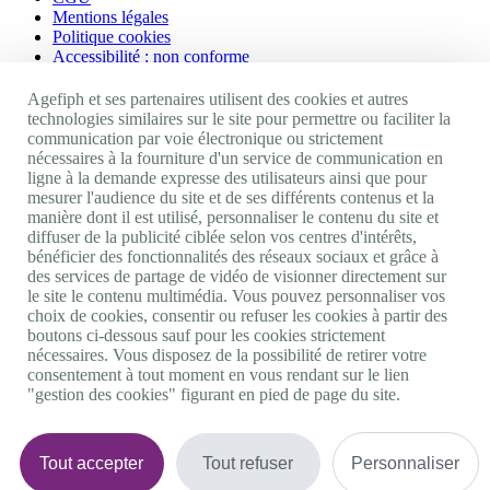
Mentions légales
Politique cookies
Accessibilité : non conforme
Nos autres sites
Agefiph et ses partenaires utilisent des cookies et autres
technologies similaires sur le site pour permettre ou faciliter la
communication par voie électronique ou strictement
Site portail Agefiph
nécessaires à la fourniture d'un service de communication en
Activateur de progrès
ligne à la demande expresse des utilisateurs ainsi que pour
Handinnov
mesurer l'audience du site et de ses différents contenus et la
Innovation et recherche
manière dont il est utilisé, personnaliser le contenu du site et
Université du RRH
diffuser de la publicité ciblée selon vos centres d'intérêts,
Service AppuiPro
bénéficier des fonctionnalités des réseaux sociaux et grâce à
des services de partage de vidéo de visionner directement sur
Nous suivre
le site le contenu multimédia. Vous pouvez personnaliser vos
choix de cookies, consentir ou refuser les cookies à partir des
boutons ci-dessous sauf pour les cookies strictement
Youtube
nécessaires. Vous disposez de la possibilité de retirer votre
Linkedin
consentement à tout moment en vous rendant sur le lien
Facebook
"gestion des cookies" figurant en pied de page du site.
Twitter
0 800 11 10 09
Services & appel gratuits
De 9h à 18h.
Tout accepter
Tout refuser
Personnaliser
Nous contacter