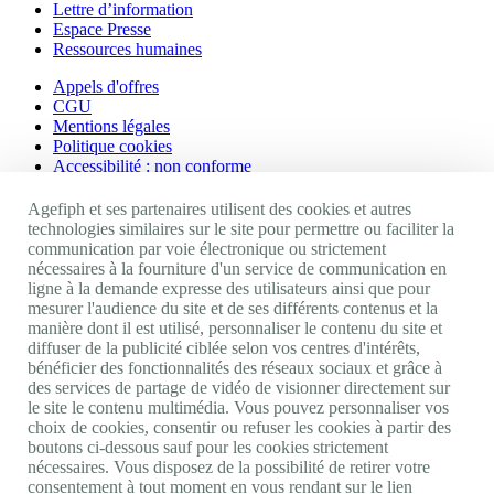
Lettre d’information
Espace Presse
Ressources humaines
Appels d'offres
CGU
Mentions légales
Politique cookies
Accessibilité : non conforme
Nos autres sites
Agefiph et ses partenaires utilisent des cookies et autres
technologies similaires sur le site pour permettre ou faciliter la
communication par voie électronique ou strictement
Site portail Agefiph
nécessaires à la fourniture d'un service de communication en
Activateur de progrès
ligne à la demande expresse des utilisateurs ainsi que pour
Handinnov
mesurer l'audience du site et de ses différents contenus et la
Innovation et recherche
manière dont il est utilisé, personnaliser le contenu du site et
Université du RRH
diffuser de la publicité ciblée selon vos centres d'intérêts,
Service AppuiPro
bénéficier des fonctionnalités des réseaux sociaux et grâce à
des services de partage de vidéo de visionner directement sur
Nous suivre
le site le contenu multimédia. Vous pouvez personnaliser vos
choix de cookies, consentir ou refuser les cookies à partir des
boutons ci-dessous sauf pour les cookies strictement
Youtube
nécessaires. Vous disposez de la possibilité de retirer votre
Linkedin
consentement à tout moment en vous rendant sur le lien
Facebook