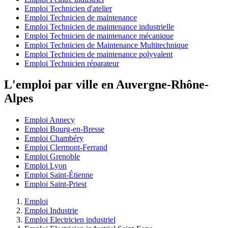
Emploi Technicien d'atelier
Emploi Technicien de maintenance
Emploi Technicien de maintenance industrielle
Emploi Technicien de maintenance mécanique
Emploi Technicien de Maintenance Multitechnique
Emploi Technicien de maintenance polyvalent
Emploi Technicien réparateur
L'emploi par ville en Auvergne-Rhône-
Alpes
Emploi Annecy
Emploi Bourg-en-Bresse
Emploi Chambéry
Emploi Clermont-Ferrand
Emploi Grenoble
Emploi Lyon
Emploi Saint-Étienne
Emploi Saint-Priest
Emploi
Emploi Industrie
Emploi Electricien industriel