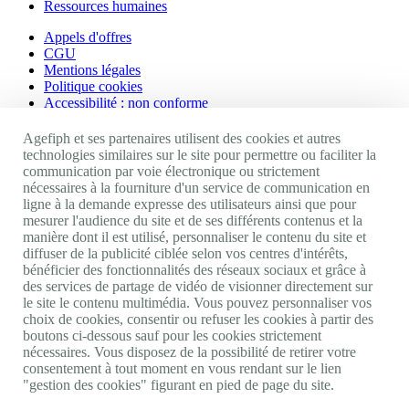
Ressources humaines
Appels d'offres
CGU
Mentions légales
Politique cookies
Accessibilité : non conforme
Nos autres sites
Agefiph et ses partenaires utilisent des cookies et autres
technologies similaires sur le site pour permettre ou faciliter la
communication par voie électronique ou strictement
Site portail Agefiph
nécessaires à la fourniture d'un service de communication en
Activateur de progrès
ligne à la demande expresse des utilisateurs ainsi que pour
Handinnov
mesurer l'audience du site et de ses différents contenus et la
Innovation et recherche
manière dont il est utilisé, personnaliser le contenu du site et
Université du RRH
diffuser de la publicité ciblée selon vos centres d'intérêts,
Service AppuiPro
bénéficier des fonctionnalités des réseaux sociaux et grâce à
des services de partage de vidéo de visionner directement sur
Nous suivre
le site le contenu multimédia. Vous pouvez personnaliser vos
choix de cookies, consentir ou refuser les cookies à partir des
boutons ci-dessous sauf pour les cookies strictement
Youtube
nécessaires. Vous disposez de la possibilité de retirer votre
Linkedin
consentement à tout moment en vous rendant sur le lien
Facebook
"gestion des cookies" figurant en pied de page du site.
Twitter