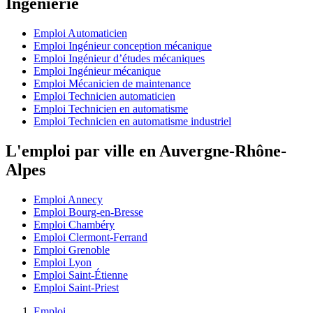
Ingénierie
Emploi Automaticien
Emploi Ingénieur conception mécanique
Emploi Ingénieur d’études mécaniques
Emploi Ingénieur mécanique
Emploi Mécanicien de maintenance
Emploi Technicien automaticien
Emploi Technicien en automatisme
Emploi Technicien en automatisme industriel
L'emploi par ville en Auvergne-Rhône-
Alpes
Emploi Annecy
Emploi Bourg-en-Bresse
Emploi Chambéry
Emploi Clermont-Ferrand
Emploi Grenoble
Emploi Lyon
Emploi Saint-Étienne
Emploi Saint-Priest
Emploi