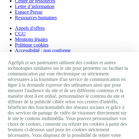
Centre de ressources
Lettre d’information
Espace Presse
Ressources humaines
Appels d'offres
CGU
Mentions légales
Politique cookies
Accessibilité : non conforme
Nos autres sites
Agefiph et ses partenaires utilisent des cookies et autres
technologies similaires sur le site pour permettre ou faciliter la
communication par voie électronique ou strictement
Site portail Agefiph
nécessaires à la fourniture d'un service de communication en
Activateur de progrès
ligne à la demande expresse des utilisateurs ainsi que pour
Handinnov
mesurer l'audience du site et de ses différents contenus et la
Innovation et recherche
manière dont il est utilisé, personnaliser le contenu du site et
Université du RRH
diffuser de la publicité ciblée selon vos centres d'intérêts,
Service AppuiPro
bénéficier des fonctionnalités des réseaux sociaux et grâce à
des services de partage de vidéo de visionner directement sur
Nous suivre
le site le contenu multimédia. Vous pouvez personnaliser vos
choix de cookies, consentir ou refuser les cookies à partir des
boutons ci-dessous sauf pour les cookies strictement
Youtube
nécessaires. Vous disposez de la possibilité de retirer votre
Linkedin