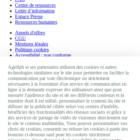
Centre de ressources
Lettre d’information
Espace Presse
Ressources humaines
Appels d'offres
CGU
Mentions légales
Politique cookies
Accessibilité : non conforme
Nos autres sites
Agefiph et ses partenaires utilisent des cookies et autres
technologies similaires sur le site pour permettre ou faciliter la
communication par voie électronique ou strictement
Site portail Agefiph
nécessaires à la fourniture d'un service de communication en
Activateur de progrès
ligne à la demande expresse des utilisateurs ainsi que pour
Handinnov
mesurer l'audience du site et de ses différents contenus et la
Innovation et recherche
manière dont il est utilisé, personnaliser le contenu du site et
Université du RRH
diffuser de la publicité ciblée selon vos centres d'intérêts,
Service AppuiPro
bénéficier des fonctionnalités des réseaux sociaux et grâce à
des services de partage de vidéo de visionner directement sur
Nous suivre
le site le contenu multimédia. Vous pouvez personnaliser vos
choix de cookies, consentir ou refuser les cookies à partir des
boutons ci-dessous sauf pour les cookies strictement
Youtube