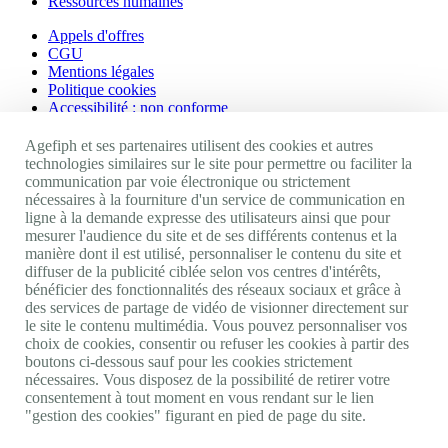
Ressources humaines
Appels d'offres
CGU
Mentions légales
Politique cookies
Accessibilité : non conforme
Nos autres sites
Agefiph et ses partenaires utilisent des cookies et autres
technologies similaires sur le site pour permettre ou faciliter la
communication par voie électronique ou strictement
Site portail Agefiph
nécessaires à la fourniture d'un service de communication en
Activateur de progrès
ligne à la demande expresse des utilisateurs ainsi que pour
Handinnov
mesurer l'audience du site et de ses différents contenus et la
Innovation et recherche
manière dont il est utilisé, personnaliser le contenu du site et
Université du RRH
diffuser de la publicité ciblée selon vos centres d'intérêts,
Service AppuiPro
bénéficier des fonctionnalités des réseaux sociaux et grâce à
des services de partage de vidéo de visionner directement sur
Nous suivre
le site le contenu multimédia. Vous pouvez personnaliser vos
choix de cookies, consentir ou refuser les cookies à partir des
boutons ci-dessous sauf pour les cookies strictement
Youtube
nécessaires. Vous disposez de la possibilité de retirer votre
Linkedin
consentement à tout moment en vous rendant sur le lien
Facebook
"gestion des cookies" figurant en pied de page du site.
Twitter