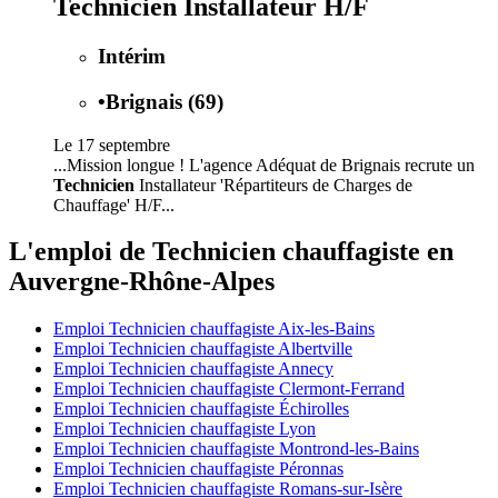
Technicien Installateur H/F
Intérim
•
Brignais (69)
Le 17 septembre
...Mission longue ! L'agence Adéquat de Brignais recrute un
Technicien
Installateur 'Répartiteurs de Charges de
Chauffage' H/F...
L'emploi de Technicien chauffagiste en
Auvergne-Rhône-Alpes
Emploi Technicien chauffagiste Aix-les-Bains
Emploi Technicien chauffagiste Albertville
Emploi Technicien chauffagiste Annecy
Emploi Technicien chauffagiste Clermont-Ferrand
Emploi Technicien chauffagiste Échirolles
Emploi Technicien chauffagiste Lyon
Emploi Technicien chauffagiste Montrond-les-Bains
Emploi Technicien chauffagiste Péronnas
Emploi Technicien chauffagiste Romans-sur-Isère