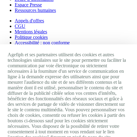
Espace Presse
Ressources humaines
Appels d'offres
CGU
Mentions légales
Politique cookies
Accessibilité : non conforme
Nos autres sites
Agefiph et ses partenaires utilisent des cookies et autres
technologies similaires sur le site pour permettre ou faciliter la
communication par voie électronique ou strictement
Site portail Agefiph
nécessaires à la fourniture d'un service de communication en
Activateur de progrès
ligne à la demande expresse des utilisateurs ainsi que pour
Handinnov
mesurer l'audience du site et de ses différents contenus et la
Innovation et recherche
manière dont il est utilisé, personnaliser le contenu du site et
Université du RRH
diffuser de la publicité ciblée selon vos centres d'intérêts,
Service AppuiPro
bénéficier des fonctionnalités des réseaux sociaux et grâce à
des services de partage de vidéo de visionner directement sur
Nous suivre
le site le contenu multimédia. Vous pouvez personnaliser vos
choix de cookies, consentir ou refuser les cookies à partir des
boutons ci-dessous sauf pour les cookies strictement
Youtube
nécessaires. Vous disposez de la possibilité de retirer votre
Linkedin
consentement à tout moment en vous rendant sur le lien
Facebook