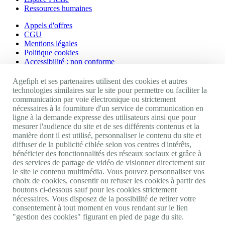
Ressources humaines
Appels d'offres
CGU
Mentions légales
Politique cookies
Accessibilité : non conforme
Nos autres sites
Agefiph et ses partenaires utilisent des cookies et autres
technologies similaires sur le site pour permettre ou faciliter la
communication par voie électronique ou strictement
Site portail Agefiph
nécessaires à la fourniture d'un service de communication en
Activateur de progrès
ligne à la demande expresse des utilisateurs ainsi que pour
Handinnov
mesurer l'audience du site et de ses différents contenus et la
Innovation et recherche
manière dont il est utilisé, personnaliser le contenu du site et
Université du RRH
diffuser de la publicité ciblée selon vos centres d'intérêts,
Service AppuiPro
bénéficier des fonctionnalités des réseaux sociaux et grâce à
des services de partage de vidéo de visionner directement sur
Nous suivre
le site le contenu multimédia. Vous pouvez personnaliser vos
choix de cookies, consentir ou refuser les cookies à partir des
boutons ci-dessous sauf pour les cookies strictement
Youtube
nécessaires. Vous disposez de la possibilité de retirer votre
Linkedin
consentement à tout moment en vous rendant sur le lien
Facebook
"gestion des cookies" figurant en pied de page du site.
Twitter