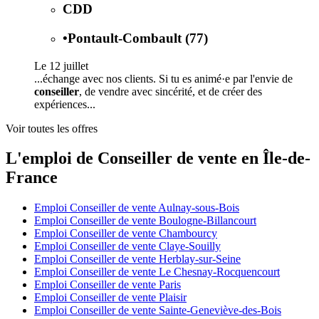
CDD
•
Pontault-Combault (77)
Le 12 juillet
...échange avec nos clients. Si tu es animé·e par l'envie de
conseiller
, de vendre avec sincérité, et de créer des
expériences...
Voir toutes les offres
L'emploi de Conseiller de vente en Île-de-
France
Emploi Conseiller de vente Aulnay-sous-Bois
Emploi Conseiller de vente Boulogne-Billancourt
Emploi Conseiller de vente Chambourcy
Emploi Conseiller de vente Claye-Souilly
Emploi Conseiller de vente Herblay-sur-Seine
Emploi Conseiller de vente Le Chesnay-Rocquencourt
Emploi Conseiller de vente Paris
Emploi Conseiller de vente Plaisir
Emploi Conseiller de vente Sainte-Geneviève-des-Bois