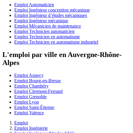
Emploi Automaticien
Emploi Ingénieur conception mécanique
Emploi Ingénieur d’études mécaniques
Emploi Ingénieur mécanique
Emploi Mécanicien de maintenance
Emploi Technicien automaticien
Emploi Technicien en automatisme
Emploi Technicien en automatisme industriel
L'emploi par ville en Auvergne-Rhône-
Alpes
Emploi Annecy
Emploi Bourg-en-Bresse
Emploi Chambéry
Emploi Clermont-Ferrand
Emploi Grenoble
Emploi Lyon
Emploi Saint-Étienne
Emploi Valence
Emploi
Emploi Ingénierie