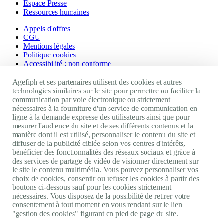
Espace Presse
Ressources humaines
Appels d'offres
CGU
Mentions légales
Politique cookies
Accessibilité : non conforme
Nos autres sites
Agefiph et ses partenaires utilisent des cookies et autres
technologies similaires sur le site pour permettre ou faciliter la
communication par voie électronique ou strictement
Site portail Agefiph
nécessaires à la fourniture d'un service de communication en
Activateur de progrès
ligne à la demande expresse des utilisateurs ainsi que pour
Handinnov
mesurer l'audience du site et de ses différents contenus et la
Innovation et recherche
manière dont il est utilisé, personnaliser le contenu du site et
Université du RRH
diffuser de la publicité ciblée selon vos centres d'intérêts,
Service AppuiPro
bénéficier des fonctionnalités des réseaux sociaux et grâce à
des services de partage de vidéo de visionner directement sur
Nous suivre
le site le contenu multimédia. Vous pouvez personnaliser vos
choix de cookies, consentir ou refuser les cookies à partir des
boutons ci-dessous sauf pour les cookies strictement
Youtube
nécessaires. Vous disposez de la possibilité de retirer votre
Linkedin
consentement à tout moment en vous rendant sur le lien
Facebook
"gestion des cookies" figurant en pied de page du site.
Twitter