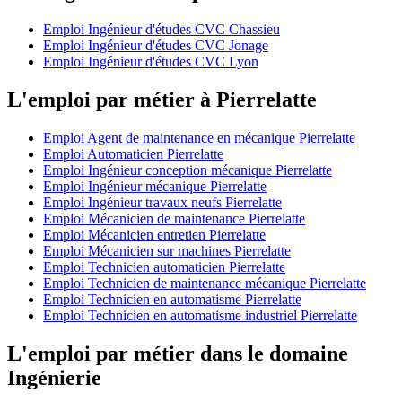
Emploi Ingénieur d'études CVC Chassieu
Emploi Ingénieur d'études CVC Jonage
Emploi Ingénieur d'études CVC Lyon
L'emploi par métier à Pierrelatte
Emploi Agent de maintenance en mécanique Pierrelatte
Emploi Automaticien Pierrelatte
Emploi Ingénieur conception mécanique Pierrelatte
Emploi Ingénieur mécanique Pierrelatte
Emploi Ingénieur travaux neufs Pierrelatte
Emploi Mécanicien de maintenance Pierrelatte
Emploi Mécanicien entretien Pierrelatte
Emploi Mécanicien sur machines Pierrelatte
Emploi Technicien automaticien Pierrelatte
Emploi Technicien de maintenance mécanique Pierrelatte
Emploi Technicien en automatisme Pierrelatte
Emploi Technicien en automatisme industriel Pierrelatte
L'emploi par métier dans le domaine
Ingénierie