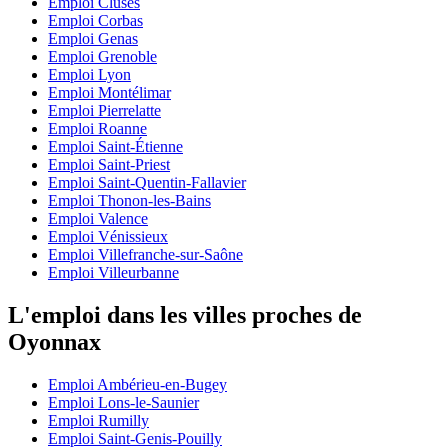
Emploi Cluses
Emploi Corbas
Emploi Genas
Emploi Grenoble
Emploi Lyon
Emploi Montélimar
Emploi Pierrelatte
Emploi Roanne
Emploi Saint-Étienne
Emploi Saint-Priest
Emploi Saint-Quentin-Fallavier
Emploi Thonon-les-Bains
Emploi Valence
Emploi Vénissieux
Emploi Villefranche-sur-Saône
Emploi Villeurbanne
L'emploi dans les villes proches de
Oyonnax
Emploi Ambérieu-en-Bugey
Emploi Lons-le-Saunier
Emploi Rumilly
Emploi Saint-Genis-Pouilly