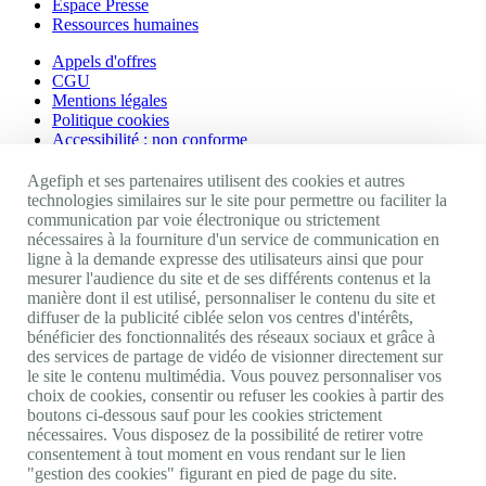
Espace Presse
Ressources humaines
Appels d'offres
CGU
Mentions légales
Politique cookies
Accessibilité : non conforme
Nos autres sites
Agefiph et ses partenaires utilisent des cookies et autres
technologies similaires sur le site pour permettre ou faciliter la
communication par voie électronique ou strictement
Site portail Agefiph
nécessaires à la fourniture d'un service de communication en
Activateur de progrès
ligne à la demande expresse des utilisateurs ainsi que pour
Handinnov
mesurer l'audience du site et de ses différents contenus et la
Innovation et recherche
manière dont il est utilisé, personnaliser le contenu du site et
Université du RRH
diffuser de la publicité ciblée selon vos centres d'intérêts,
Service AppuiPro
bénéficier des fonctionnalités des réseaux sociaux et grâce à
des services de partage de vidéo de visionner directement sur
Nous suivre
le site le contenu multimédia. Vous pouvez personnaliser vos
choix de cookies, consentir ou refuser les cookies à partir des
boutons ci-dessous sauf pour les cookies strictement
Youtube
nécessaires. Vous disposez de la possibilité de retirer votre
Linkedin
consentement à tout moment en vous rendant sur le lien
Facebook
"gestion des cookies" figurant en pied de page du site.
Twitter