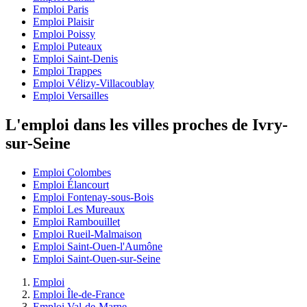
Emploi Paris
Emploi Plaisir
Emploi Poissy
Emploi Puteaux
Emploi Saint-Denis
Emploi Trappes
Emploi Vélizy-Villacoublay
Emploi Versailles
L'emploi dans les villes proches de Ivry-
sur-Seine
Emploi Colombes
Emploi Élancourt
Emploi Fontenay-sous-Bois
Emploi Les Mureaux
Emploi Rambouillet
Emploi Rueil-Malmaison
Emploi Saint-Ouen-l'Aumône
Emploi Saint-Ouen-sur-Seine
Emploi
Emploi Île-de-France
Emploi Val-de-Marne