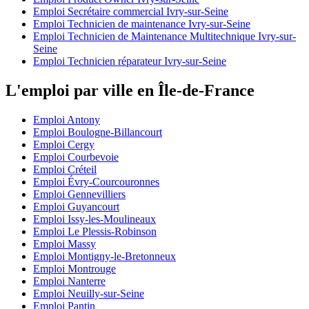
Emploi Secrétaire commercial Ivry-sur-Seine
Emploi Technicien de maintenance Ivry-sur-Seine
Emploi Technicien de Maintenance Multitechnique Ivry-sur-
Seine
Emploi Technicien réparateur Ivry-sur-Seine
L'emploi par ville en Île-de-France
Emploi Antony
Emploi Boulogne-Billancourt
Emploi Cergy
Emploi Courbevoie
Emploi Créteil
Emploi Évry-Courcouronnes
Emploi Gennevilliers
Emploi Guyancourt
Emploi Issy-les-Moulineaux
Emploi Le Plessis-Robinson
Emploi Massy
Emploi Montigny-le-Bretonneux
Emploi Montrouge
Emploi Nanterre
Emploi Neuilly-sur-Seine
Emploi Pantin