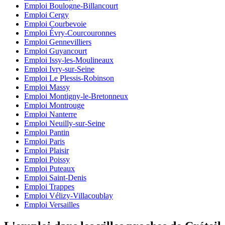
Emploi Boulogne-Billancourt
Emploi Cergy
Emploi Courbevoie
Emploi Évry-Courcouronnes
Emploi Gennevilliers
Emploi Guyancourt
Emploi Issy-les-Moulineaux
Emploi Ivry-sur-Seine
Emploi Le Plessis-Robinson
Emploi Massy
Emploi Montigny-le-Bretonneux
Emploi Montrouge
Emploi Nanterre
Emploi Neuilly-sur-Seine
Emploi Pantin
Emploi Paris
Emploi Plaisir
Emploi Poissy
Emploi Puteaux
Emploi Saint-Denis
Emploi Trappes
Emploi Vélizy-Villacoublay
Emploi Versailles