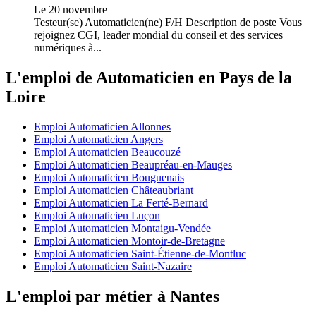
Le 20 novembre
Testeur(se) Automaticien(ne) F/H Description de poste Vous
rejoignez CGI, leader mondial du conseil et des services
numériques à...
L'emploi de Automaticien en Pays de la
Loire
Emploi Automaticien Allonnes
Emploi Automaticien Angers
Emploi Automaticien Beaucouzé
Emploi Automaticien Beaupréau-en-Mauges
Emploi Automaticien Bouguenais
Emploi Automaticien Châteaubriant
Emploi Automaticien La Ferté-Bernard
Emploi Automaticien Luçon
Emploi Automaticien Montaigu-Vendée
Emploi Automaticien Montoir-de-Bretagne
Emploi Automaticien Saint-Étienne-de-Montluc
Emploi Automaticien Saint-Nazaire
L'emploi par métier à Nantes