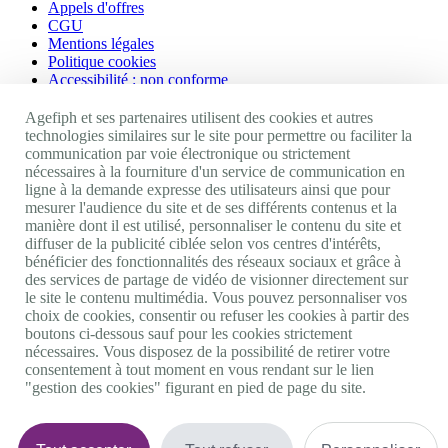
Appels d'offres
CGU
Mentions légales
Politique cookies
Accessibilité : non conforme
Nos autres sites
Agefiph et ses partenaires utilisent des cookies et autres
technologies similaires sur le site pour permettre ou faciliter la
communication par voie électronique ou strictement
Site portail Agefiph
nécessaires à la fourniture d'un service de communication en
Activateur de progrès
ligne à la demande expresse des utilisateurs ainsi que pour
Handinnov
mesurer l'audience du site et de ses différents contenus et la
Innovation et recherche
manière dont il est utilisé, personnaliser le contenu du site et
Université du RRH
diffuser de la publicité ciblée selon vos centres d'intérêts,
Service AppuiPro
bénéficier des fonctionnalités des réseaux sociaux et grâce à
des services de partage de vidéo de visionner directement sur
Nous suivre
le site le contenu multimédia. Vous pouvez personnaliser vos
choix de cookies, consentir ou refuser les cookies à partir des
boutons ci-dessous sauf pour les cookies strictement
Youtube
nécessaires. Vous disposez de la possibilité de retirer votre
Linkedin
consentement à tout moment en vous rendant sur le lien
Facebook
"gestion des cookies" figurant en pied de page du site.
Twitter
0 800 11 10 09
Services & appel gratuits
De 9h à 18h.