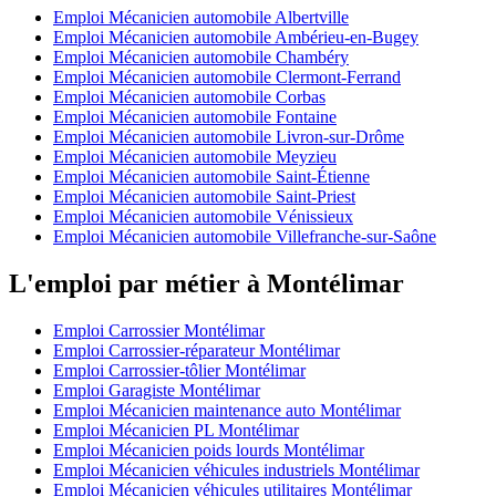
Emploi Mécanicien automobile Albertville
Emploi Mécanicien automobile Ambérieu-en-Bugey
Emploi Mécanicien automobile Chambéry
Emploi Mécanicien automobile Clermont-Ferrand
Emploi Mécanicien automobile Corbas
Emploi Mécanicien automobile Fontaine
Emploi Mécanicien automobile Livron-sur-Drôme
Emploi Mécanicien automobile Meyzieu
Emploi Mécanicien automobile Saint-Étienne
Emploi Mécanicien automobile Saint-Priest
Emploi Mécanicien automobile Vénissieux
Emploi Mécanicien automobile Villefranche-sur-Saône
L'emploi par métier à Montélimar
Emploi Carrossier Montélimar
Emploi Carrossier-réparateur Montélimar
Emploi Carrossier-tôlier Montélimar
Emploi Garagiste Montélimar
Emploi Mécanicien maintenance auto Montélimar
Emploi Mécanicien PL Montélimar
Emploi Mécanicien poids lourds Montélimar
Emploi Mécanicien véhicules industriels Montélimar
Emploi Mécanicien véhicules utilitaires Montélimar