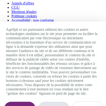
Appels d'offres
CGU
Mentions légales
Politique cookies
Accessibilité : non conforme
Nos autres sites
Agefiph et ses partenaires utilisent des cookies et autres
technologies similaires sur le site pour permettre ou faciliter la
communication par voie électronique ou strictement
Site portail Agefiph
nécessaires à la fourniture d'un service de communication en
Activateur de progrès
ligne à la demande expresse des utilisateurs ainsi que pour
Handinnov
mesurer l'audience du site et de ses différents contenus et la
Innovation et recherche
manière dont il est utilisé, personnaliser le contenu du site et
Université du RRH
diffuser de la publicité ciblée selon vos centres d'intérêts,
Service AppuiPro
bénéficier des fonctionnalités des réseaux sociaux et grâce à
des services de partage de vidéo de visionner directement sur
Nous suivre
le site le contenu multimédia. Vous pouvez personnaliser vos
choix de cookies, consentir ou refuser les cookies à partir des
boutons ci-dessous sauf pour les cookies strictement
Youtube
nécessaires. Vous disposez de la possibilité de retirer votre
Linkedin
consentement à tout moment en vous rendant sur le lien
Facebook
"gestion des cookies" figurant en pied de page du site.
Twitter
0 800 11 10 09
Services & appel gratuits
De 9h à 18h.