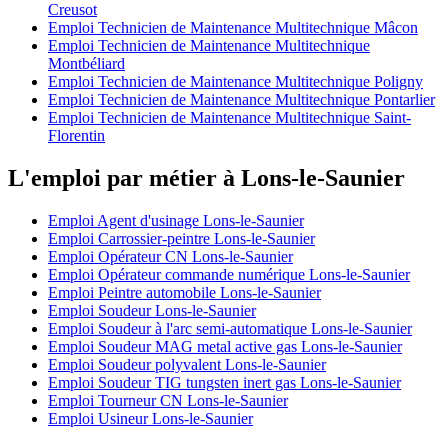
Creusot
Emploi Technicien de Maintenance Multitechnique Mâcon
Emploi Technicien de Maintenance Multitechnique
Montbéliard
Emploi Technicien de Maintenance Multitechnique Poligny
Emploi Technicien de Maintenance Multitechnique Pontarlier
Emploi Technicien de Maintenance Multitechnique Saint-
Florentin
L'emploi par métier à Lons-le-Saunier
Emploi Agent d'usinage Lons-le-Saunier
Emploi Carrossier-peintre Lons-le-Saunier
Emploi Opérateur CN Lons-le-Saunier
Emploi Opérateur commande numérique Lons-le-Saunier
Emploi Peintre automobile Lons-le-Saunier
Emploi Soudeur Lons-le-Saunier
Emploi Soudeur à l'arc semi-automatique Lons-le-Saunier
Emploi Soudeur MAG metal active gas Lons-le-Saunier
Emploi Soudeur polyvalent Lons-le-Saunier
Emploi Soudeur TIG tungsten inert gas Lons-le-Saunier
Emploi Tourneur CN Lons-le-Saunier
Emploi Usineur Lons-le-Saunier