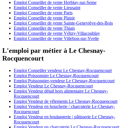
Emploi Conseiller de vente Herblay-sur-Seine
Emploi Conseiller de vente Lieusaint
Emploi Conseiller de vente Paris
Emploi Conseiller de vente Plaisir
Emploi Conseiller de vente Sainte-Geneviève-des-Bois
Emploi Conseiller de vente Thiais
Emploi Conseiller de vente Vélizy-Villacoublay
Emploi Conseiller de vente Villebon-sur-Yvette
L'emploi par métier à Le Chesnay-
Rocquencourt
Emploi Conseiller vendeur Le Chesnay-Rocquencourt
Emploi Poissonnier Le Chesnay-Rocquencourt
Emploi Poissonnier-vendeur Le Chesnay-Rocquencourt
Emploi Vendeur Le Chesnay-Rocquencourt
Emploi Vendeur détail hors alimentaire Le Chesnay-
Rocquencourt
Emploi Vendeur de vêtements Le Chesnay-Rocquencourt
Emploi Vendeur en boucherie / charcuterie Le Chesnay-
Rocquencourt
Emploi Vendeur en boulangerie / pâtisserie Le Chesnay-
Rocquencourt
Emploi Vendeur en charcuterie Le Chesnay-Rocquencourt