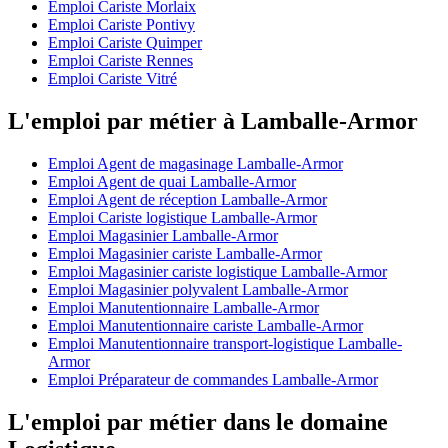
Emploi Cariste Morlaix
Emploi Cariste Pontivy
Emploi Cariste Quimper
Emploi Cariste Rennes
Emploi Cariste Vitré
L'emploi par métier à Lamballe-Armor
Emploi Agent de magasinage Lamballe-Armor
Emploi Agent de quai Lamballe-Armor
Emploi Agent de réception Lamballe-Armor
Emploi Cariste logistique Lamballe-Armor
Emploi Magasinier Lamballe-Armor
Emploi Magasinier cariste Lamballe-Armor
Emploi Magasinier cariste logistique Lamballe-Armor
Emploi Magasinier polyvalent Lamballe-Armor
Emploi Manutentionnaire Lamballe-Armor
Emploi Manutentionnaire cariste Lamballe-Armor
Emploi Manutentionnaire transport-logistique Lamballe-
Armor
Emploi Préparateur de commandes Lamballe-Armor
L'emploi par métier dans le domaine