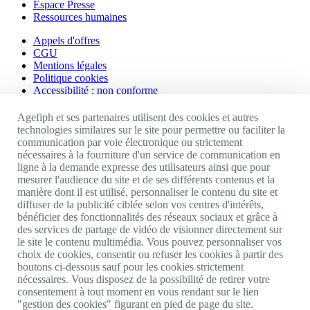
Espace Presse
Ressources humaines
Appels d'offres
CGU
Mentions légales
Politique cookies
Accessibilité : non conforme
Nos autres sites
Agefiph et ses partenaires utilisent des cookies et autres
technologies similaires sur le site pour permettre ou faciliter la
communication par voie électronique ou strictement
Site portail Agefiph
nécessaires à la fourniture d'un service de communication en
Activateur de progrès
ligne à la demande expresse des utilisateurs ainsi que pour
Handinnov
mesurer l'audience du site et de ses différents contenus et la
Innovation et recherche
manière dont il est utilisé, personnaliser le contenu du site et
Université du RRH
diffuser de la publicité ciblée selon vos centres d'intérêts,
Service AppuiPro
bénéficier des fonctionnalités des réseaux sociaux et grâce à
des services de partage de vidéo de visionner directement sur
Nous suivre
le site le contenu multimédia. Vous pouvez personnaliser vos
choix de cookies, consentir ou refuser les cookies à partir des
boutons ci-dessous sauf pour les cookies strictement
Youtube
nécessaires. Vous disposez de la possibilité de retirer votre
Linkedin
consentement à tout moment en vous rendant sur le lien
Facebook
"gestion des cookies" figurant en pied de page du site.
Twitter