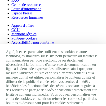
FAQ
Centre de ressources
Lettre d’information
Espace Presse
Ressources humaines
Appels d'offres
CGU
Mentions légales
Politique cookies
Accessibilité : non conforme
Nos autres sites
Agefiph et ses partenaires utilisent des cookies et autres
technologies similaires sur le site pour permettre ou faciliter la
communication par voie électronique ou strictement
Site portail Agefiph
nécessaires à la fourniture d'un service de communication en
Activateur de progrès
ligne à la demande expresse des utilisateurs ainsi que pour
Handinnov
mesurer l'audience du site et de ses différents contenus et la
Innovation et recherche
manière dont il est utilisé, personnaliser le contenu du site et
Université du RRH
diffuser de la publicité ciblée selon vos centres d'intérêts,
Service AppuiPro
bénéficier des fonctionnalités des réseaux sociaux et grâce à
des services de partage de vidéo de visionner directement sur
Nous suivre
le site le contenu multimédia. Vous pouvez personnaliser vos
choix de cookies, consentir ou refuser les cookies à partir des
boutons ci-dessous sauf pour les cookies strictement
Youtube