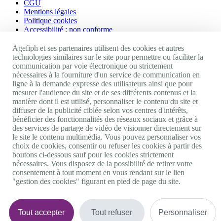
CGU
Mentions légales
Politique cookies
Accessibilité : non conforme
Nos autres sites
Agefiph et ses partenaires utilisent des cookies et autres
technologies similaires sur le site pour permettre ou faciliter la
communication par voie électronique ou strictement
Site portail Agefiph
nécessaires à la fourniture d'un service de communication en
Activateur de progrès
ligne à la demande expresse des utilisateurs ainsi que pour
Handinnov
mesurer l'audience du site et de ses différents contenus et la
Innovation et recherche
manière dont il est utilisé, personnaliser le contenu du site et
Université du RRH
diffuser de la publicité ciblée selon vos centres d'intérêts,
Service AppuiPro
bénéficier des fonctionnalités des réseaux sociaux et grâce à
des services de partage de vidéo de visionner directement sur
Nous suivre
le site le contenu multimédia. Vous pouvez personnaliser vos
choix de cookies, consentir ou refuser les cookies à partir des
boutons ci-dessous sauf pour les cookies strictement
Youtube
nécessaires. Vous disposez de la possibilité de retirer votre
Linkedin
consentement à tout moment en vous rendant sur le lien
Facebook
"gestion des cookies" figurant en pied de page du site.
Twitter
0 800 11 10 09
Services & appel gratuits
De 9h à 18h.
Tout accepter
Tout refuser
Personnaliser
Nous contacter