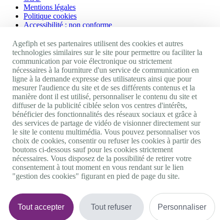
Mentions légales
Politique cookies
Accessibilité : non conforme
Nos autres sites
Agefiph et ses partenaires utilisent des cookies et autres
technologies similaires sur le site pour permettre ou faciliter la
communication par voie électronique ou strictement
Site portail Agefiph
nécessaires à la fourniture d'un service de communication en
Activateur de progrès
ligne à la demande expresse des utilisateurs ainsi que pour
Handinnov
mesurer l'audience du site et de ses différents contenus et la
Innovation et recherche
manière dont il est utilisé, personnaliser le contenu du site et
Université du RRH
diffuser de la publicité ciblée selon vos centres d'intérêts,
Service AppuiPro
bénéficier des fonctionnalités des réseaux sociaux et grâce à
des services de partage de vidéo de visionner directement sur
Nous suivre
le site le contenu multimédia. Vous pouvez personnaliser vos
choix de cookies, consentir ou refuser les cookies à partir des
boutons ci-dessous sauf pour les cookies strictement
Youtube
nécessaires. Vous disposez de la possibilité de retirer votre
Linkedin
consentement à tout moment en vous rendant sur le lien
Facebook
"gestion des cookies" figurant en pied de page du site.
Twitter
0 800 11 10 09
Services & appel gratuits
De 9h à 18h.
Tout accepter
Tout refuser
Personnaliser
Nous contacter