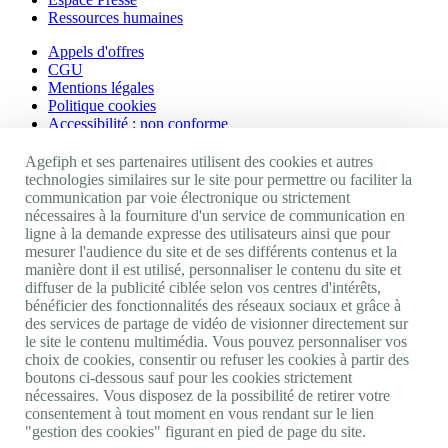
Ressources humaines
Appels d'offres
CGU
Mentions légales
Politique cookies
Accessibilité : non conforme
Nos autres sites
Agefiph et ses partenaires utilisent des cookies et autres
technologies similaires sur le site pour permettre ou faciliter la
communication par voie électronique ou strictement
Site portail Agefiph
nécessaires à la fourniture d'un service de communication en
Activateur de progrès
ligne à la demande expresse des utilisateurs ainsi que pour
Handinnov
mesurer l'audience du site et de ses différents contenus et la
Innovation et recherche
manière dont il est utilisé, personnaliser le contenu du site et
Université du RRH
diffuser de la publicité ciblée selon vos centres d'intérêts,
Service AppuiPro
bénéficier des fonctionnalités des réseaux sociaux et grâce à
des services de partage de vidéo de visionner directement sur
Nous suivre
le site le contenu multimédia. Vous pouvez personnaliser vos
choix de cookies, consentir ou refuser les cookies à partir des
boutons ci-dessous sauf pour les cookies strictement
Youtube
nécessaires. Vous disposez de la possibilité de retirer votre
Linkedin
consentement à tout moment en vous rendant sur le lien
Facebook
"gestion des cookies" figurant en pied de page du site.
Twitter