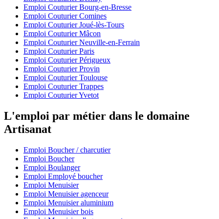
Emploi Couturier Bourg-en-Bresse
Emploi Couturier Comines
Emploi Couturier Joué-lès-Tours
Emploi Couturier Mâcon
Emploi Couturier Neuville-en-Ferrain
Emploi Couturier Paris
Emploi Couturier Périgueux
Emploi Couturier Provin
Emploi Couturier Toulouse
Emploi Couturier Trappes
Emploi Couturier Yvetot
L'emploi par métier dans le domaine
Artisanat
Emploi Boucher / charcutier
Emploi Boucher
Emploi Boulanger
Emploi Employé boucher
Emploi Menuisier
Emploi Menuisier agenceur
Emploi Menuisier aluminium
Emploi Menuisier bois