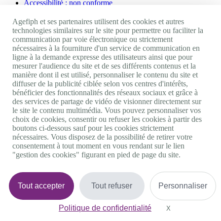
Accessibilité : non conforme
Nos autres sites
Agefiph et ses partenaires utilisent des cookies et autres
technologies similaires sur le site pour permettre ou faciliter la
communication par voie électronique ou strictement
Site portail Agefiph
nécessaires à la fourniture d'un service de communication en
Activateur de progrès
ligne à la demande expresse des utilisateurs ainsi que pour
Handinnov
mesurer l'audience du site et de ses différents contenus et la
Innovation et recherche
manière dont il est utilisé, personnaliser le contenu du site et
Université du RRH
diffuser de la publicité ciblée selon vos centres d'intérêts,
Service AppuiPro
bénéficier des fonctionnalités des réseaux sociaux et grâce à
des services de partage de vidéo de visionner directement sur
Nous suivre
le site le contenu multimédia. Vous pouvez personnaliser vos
choix de cookies, consentir ou refuser les cookies à partir des
boutons ci-dessous sauf pour les cookies strictement
Youtube
nécessaires. Vous disposez de la possibilité de retirer votre
Linkedin
consentement à tout moment en vous rendant sur le lien
Facebook
"gestion des cookies" figurant en pied de page du site.
Twitter
0 800 11 10 09
Services & appel gratuits
De 9h à 18h.
Tout accepter
Tout refuser
Personnaliser
Nous contacter
Plateforme de mise en contact LSF
Politique de confidentialité
Gestion des cookies
X
Masquer le bande