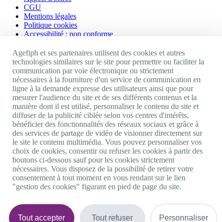
CGU
Mentions légales
Politique cookies
Accessibilité : non conforme
Nos autres sites
Agefiph et ses partenaires utilisent des cookies et autres
technologies similaires sur le site pour permettre ou faciliter la
communication par voie électronique ou strictement
Site portail Agefiph
nécessaires à la fourniture d'un service de communication en
Activateur de progrès
ligne à la demande expresse des utilisateurs ainsi que pour
Handinnov
mesurer l'audience du site et de ses différents contenus et la
Innovation et recherche
manière dont il est utilisé, personnaliser le contenu du site et
Université du RRH
diffuser de la publicité ciblée selon vos centres d'intérêts,
Service AppuiPro
bénéficier des fonctionnalités des réseaux sociaux et grâce à
des services de partage de vidéo de visionner directement sur
Nous suivre
le site le contenu multimédia. Vous pouvez personnaliser vos
choix de cookies, consentir ou refuser les cookies à partir des
boutons ci-dessous sauf pour les cookies strictement
Youtube
nécessaires. Vous disposez de la possibilité de retirer votre
Linkedin
consentement à tout moment en vous rendant sur le lien
Facebook
"gestion des cookies" figurant en pied de page du site.
Twitter
0 800 11 10 09
Services & appel gratuits
De 9h à 18h.
Tout accepter
Tout refuser
Personnaliser