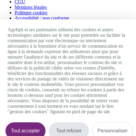
CGU
Mentions légales
Politique cookies
Accessibilité : non conforme
Nos autres sites
Agefiph et ses partenaires utilisent des cookies et autres
technologies similaires sur le site pour permettre ou faciliter la
communication par voie électronique ou strictement
Site portail Agefiph
nécessaires à la fourniture d'un service de communication en
Activateur de progrès
ligne à la demande expresse des utilisateurs ainsi que pour
Handinnov
mesurer l'audience du site et de ses différents contenus et la
Innovation et recherche
manière dont il est utilisé, personnaliser le contenu du site et
Université du RRH
diffuser de la publicité ciblée selon vos centres d'intérêts,
Service AppuiPro
bénéficier des fonctionnalités des réseaux sociaux et grâce à
des services de partage de vidéo de visionner directement sur
Nous suivre
le site le contenu multimédia. Vous pouvez personnaliser vos
choix de cookies, consentir ou refuser les cookies à partir des
boutons ci-dessous sauf pour les cookies strictement
Youtube
nécessaires. Vous disposez de la possibilité de retirer votre
Linkedin
consentement à tout moment en vous rendant sur le lien
Facebook
"gestion des cookies" figurant en pied de page du site.
Twitter
0 800 11 10 09
Services & appel gratuits
De 9h à 18h.
Tout accepter
Tout refuser
Personnaliser
Nous contacter