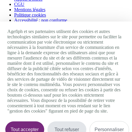
CGU
Mentions légales
Politique cookies
Accessibilité : non conforme
Nos autres sites
Agefiph et ses partenaires utilisent des cookies et autres
technologies similaires sur le site pour permettre ou faciliter la
communication par voie électronique ou strictement
Site portail Agefiph
nécessaires à la fourniture d'un service de communication en
Activateur de progrès
ligne à la demande expresse des utilisateurs ainsi que pour
Handinnov
mesurer l'audience du site et de ses différents contenus et la
Innovation et recherche
manière dont il est utilisé, personnaliser le contenu du site et
Université du RRH
diffuser de la publicité ciblée selon vos centres d'intérêts,
Service AppuiPro
bénéficier des fonctionnalités des réseaux sociaux et grâce à
des services de partage de vidéo de visionner directement sur
Nous suivre
le site le contenu multimédia. Vous pouvez personnaliser vos
choix de cookies, consentir ou refuser les cookies à partir des
boutons ci-dessous sauf pour les cookies strictement
Youtube
nécessaires. Vous disposez de la possibilité de retirer votre
Linkedin
consentement à tout moment en vous rendant sur le lien
Facebook
"gestion des cookies" figurant en pied de page du site.
Twitter
0 800 11 10 09
Services & appel gratuits
De 9h à 18h.
Tout accepter
Tout refuser
Personnaliser