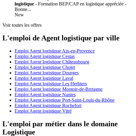
logistique
- Formation BEP/CAP en logistique appréciée -
Bonne...
New
Voir toutes les offres
L'emploi de Agent logistique par ville
Emploi Agent logistique Aix-en-Provence
Emploi Agent logistique Cestas
Emploi Agent logistique Châteaubourg
Emploi Agent logistique Cholet
Emploi Agent logistique Dourges
Emploi Agent logistique Laval
Emploi Agent logistique Les Herbiers
Emploi Agent logistique Montoir-de-Bretagne
Emploi Agent logistique Nantes
Emploi Agent logistique Port-Saint-Louis-du-Rhône
Emploi Agent logistique Rochefort
Emploi Agent logistique Vitré
L'emploi par métier dans le domaine
Logistique