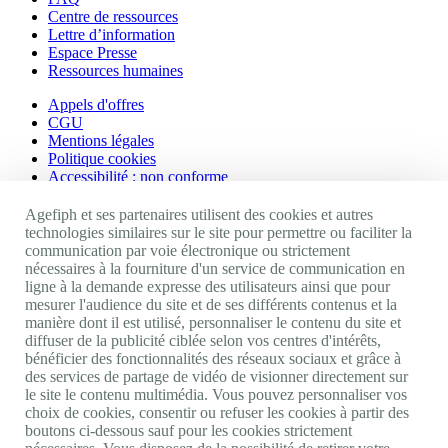
Centre de ressources
Lettre d’information
Espace Presse
Ressources humaines
Appels d'offres
CGU
Mentions légales
Politique cookies
Accessibilité : non conforme
Nos autres sites
Agefiph et ses partenaires utilisent des cookies et autres
technologies similaires sur le site pour permettre ou faciliter la
communication par voie électronique ou strictement
Site portail Agefiph
nécessaires à la fourniture d'un service de communication en
Activateur de progrès
ligne à la demande expresse des utilisateurs ainsi que pour
Handinnov
mesurer l'audience du site et de ses différents contenus et la
Innovation et recherche
manière dont il est utilisé, personnaliser le contenu du site et
Université du RRH
diffuser de la publicité ciblée selon vos centres d'intérêts,
Service AppuiPro
bénéficier des fonctionnalités des réseaux sociaux et grâce à
des services de partage de vidéo de visionner directement sur
Nous suivre
le site le contenu multimédia. Vous pouvez personnaliser vos
choix de cookies, consentir ou refuser les cookies à partir des
boutons ci-dessous sauf pour les cookies strictement
Youtube