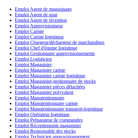
Emploi Agent de magasinage
Emploi Agent de quai
Emploi Agent de réception
Emploi Approvisionneur
Emploi Cariste
Emploi Cariste logistique
Emploi Chargeur/déchargeur de marchandises
Emploi Chef d'équipe logistique
Emploi Gestionnaire approvisionnements
Emploi Logisticien
Emploi Magasinier
Emploi Magasinier cariste
Emploi Magasinier cariste logistique
Emploi Magasinier-gestionnaire de stocks
Emploi Magasinier pièces détachées
Emploi Magasinier polyvalent
Emploi Manutentionnaire
Emploi Manutentionnaire cariste
Emploi Manutentionnaire transport-logistique
Emploi Opérateur logistique
Emploi Préparateur de commandes
Emploi Réceptionniste magasinier
Emploi Responsable des stocks
Emploi Technicien approvisionnement