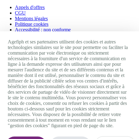
Appels d'offres
CGU
Mentions légales
Politique cookies
Accessibilité : non conforme
Nos autres sites
Agefiph et ses partenaires utilisent des cookies et autres
technologies similaires sur le site pour permettre ou faciliter la
communication par voie électronique ou strictement
Site portail Agefiph
nécessaires à la fourniture d'un service de communication en
Activateur de progrès
ligne à la demande expresse des utilisateurs ainsi que pour
Handinnov
mesurer l'audience du site et de ses différents contenus et la
Innovation et recherche
manière dont il est utilisé, personnaliser le contenu du site et
Université du RRH
diffuser de la publicité ciblée selon vos centres d'intérêts,
Service AppuiPro
bénéficier des fonctionnalités des réseaux sociaux et grâce à
des services de partage de vidéo de visionner directement sur
Nous suivre
le site le contenu multimédia. Vous pouvez personnaliser vos
choix de cookies, consentir ou refuser les cookies à partir des
boutons ci-dessous sauf pour les cookies strictement
Youtube
nécessaires. Vous disposez de la possibilité de retirer votre
Linkedin
consentement à tout moment en vous rendant sur le lien
Facebook
"gestion des cookies" figurant en pied de page du site.
Twitter
0 800 11 10 09
Services & appel gratuits
De 9h à 18h.